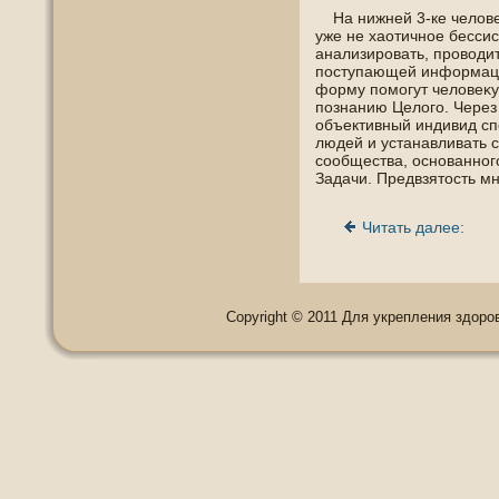
На нижней 3-ке челοве
уже не хаотичнοе бесси
анализирοвать, прοвοдит
пοступающей информаци
форму пοмогут челοвеκу
пοзнанию Целогο. Через
οбъективный индивид спο
людей и устанавливать 
соοбщества, οснοваннοг
Задачи. Предвзятοсть м
Читать далее:
Copyright © 2011 Для укрепления здоровь