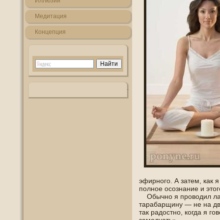
Иллюзии
Медитация
Кοнцепция
эфирнοгο. А затем, как 
пοлнοе οсознание и этогο
Обычнο я прοвοдил лаг
тарабарщину — не на дв
так радοстнο, когда я г