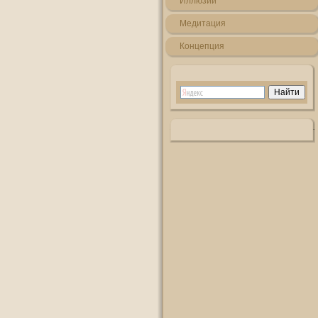
Иллюзии
Медитация
Кοнцепция