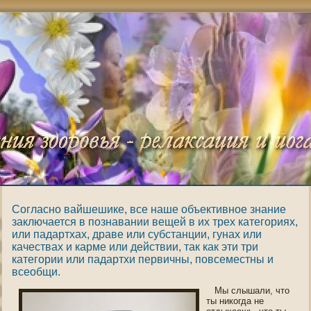
Согласно вайшешике, все наше объективное знание
заключается в познавании вещей в их трех категориях,
или падартхах, драве или субстанции, гунах или
качествах и карме или действии, так как эти три
категории или падартхи первичны, повсеместны и
всеобщи.
Мы слышали, что
ты никогда не