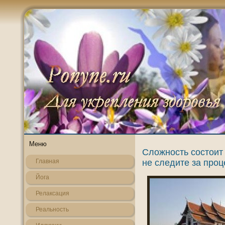
Меню
Сложность состоит 
не следите за проц
Главная
Йога
Релаксация
Реальнοсть