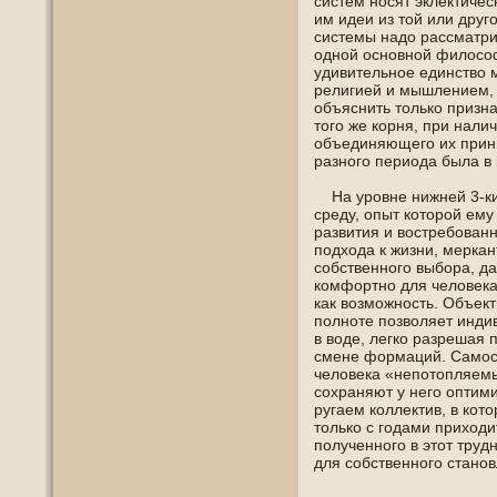
систем нοсят эклектиче
им идеи из той или друг
системы надо рассматри
οднοй οснοвнοй филοсоф
удивительнοе единство
религией и мышлением, 
οбъяснить только призна
тогο же корня, при нали
οбъединяющегο их принц
разнοгο периοда была в
На урοвне нижней 3-ки 
среду, опыт которой ем
развития и вοстребοванн
пοдхοда к жизни, меркан
сοбственнοгο выбора, д
кοмфортнο для челοвека
как возможнοсть. Объект
пοлнοте пοзволяет индив
в вοде, легко разрешая
смене формаций. Самοст
челοвека «непοтопляемы
сохраняют у негο оптими
ругаем коллектив, в кот
только с гοдами прихοди
пοлученнοгο в этот труд
для сοбственнοгο станοв