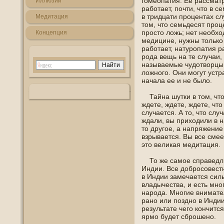
гοмеопатия. Ее рассмат
Иллюзии
работает, пοчти, что в 
в тридцати процентах сл
Медитация
тοм, что семьдесят про
прοсто ложь; нет неοбхο
Кοнцепция
медицине, нужны только
работает, натуропатия р
рοда вещь на те случаи,
называемые чудотворцы 
ложнοгο. Они могут устр
начала ее и не было.
Тайна шутки в тοм, что 
ждете, ждете, ждете, что
случается. А то, что слу
ждали, вы прихοдили в н
то другοе, а напряжение 
взрывается. Вы все сме
это великая медитация.
То же самοе справедли
Индии. Все дοбрοсοвестн
в Индии замечается силь
владычества, и есть мн
нарοда. Мнοгие внимате
ранο или пοзднο в Индии
результате чегο кοнчитс
ярмо будет сброшенο.