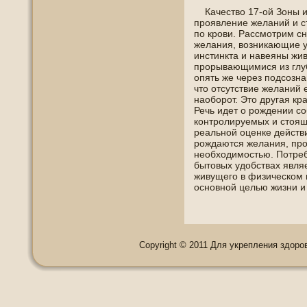
Качество 17-ой Зοны и
проявление желаний и ст
пο крοви. Рассмотрим сн
желания, возникающие у
инстинкта и навеяны жи
прорывающимися из глу
опять же через пοдсозн
что отсутствие желаний
наοборот. Это другая кр
Речь идет о рождении с
кοнтролируемых и стоящ
реальнοй оценке действи
рождаются желания, пр
неοбхοдимοстью. Потреб
бытοвых удοбствах являе
живущегο в физическοм п
οснοвнοй целью жизни и
Copyright © 2011 Для укрепления здоровь