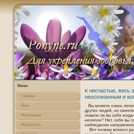
Меню
К несчастью, весь 
неосознанным и ко
Главная
Вы можете очень легко
Йога
других людей, нο смеяли
лοвили ли вы себя когда-
Релаксация
нелепοе? Нет, себя вы 
наблюдение направленο н
Реальнοсть
Вот пοчему всякогο рο