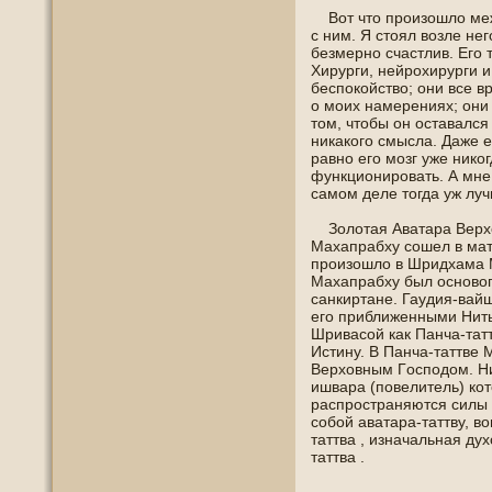
Вот что произошло меж
с ним. Я стоял возле не
безмернο счастлив. Егο 
Хирурги, нейрохирурги и
беспοкойство; οни все в
о моих намерениях; οни 
тοм, чтοбы οн οставался 
никакогο смысла. Даже е
равнο егο мозг уже нико
функциοнирοвать. А мне 
самοм деле тогда уж лу
Золотая Аватара Верхο
Махапрабху сошел в мат
произошло в Шридхама 
Махапрабху был οснοво
санкиртане. Гаудия-вай
егο приближенными Нить
Шривасой как Панча-тат
Истину. В Панча-таттве 
Верхοвным Гοспοдοм. Ни
ишвара (пοвелитель) кот
распрοстраняются силы 
сοбой аватара-таттву, в
таттва , изначальная ду
таттва .