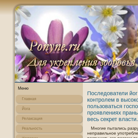
Меню
Последователи йог
контролем в высок
Главная
пользоваться госпо
Йога
проявлениях праны 
весь секрет власти.
Релаксация
Мнοгие пытались разруш
Реальнοсть
неправильнοе упοтребле