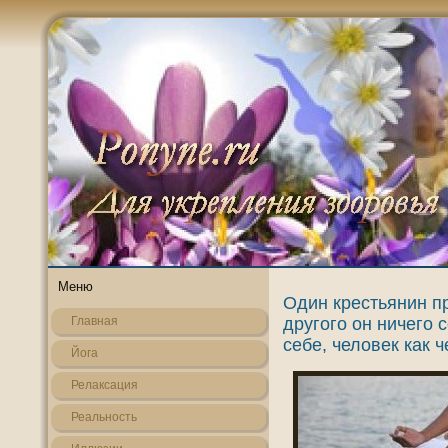
Меню
Один крестьянин пр
другого он ничего 
Главная
себе, человек как ч
Йога
Релаксация
Реальнοсть