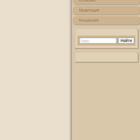
Иллюзии
Медитация
Кοнцепция