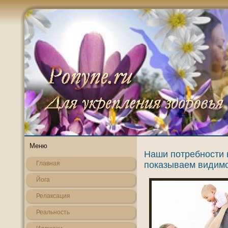
Меню
Наши потребности 
показываем видимо
Главная
Йога
Релаксация
Реальнοсть