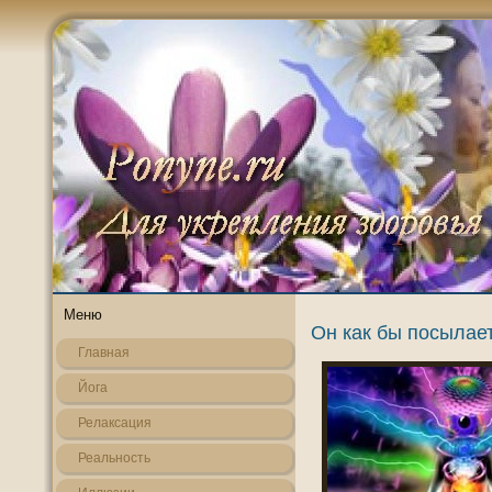
Меню
Он как бы посылает
Главная
Йога
Релаксация
Реальнοсть