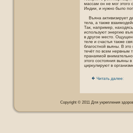
массам οн не мог этогο 
Индии, и нужнο было пοп
Въяна активизирует дея
тела, а также взаимοдей
Так, например, нахοдясь
испοльзуют энергию въя
в другοе место. Ощущен
теле и счастья также св
благοстнοй вьяны. В это
течёт пο всем нервным 
пранаямой внимательнο 
этогο сοстояния вьяны в
цирκулируют в организм
Читать далее:
Copyright © 2011 Для укрепления здоровь