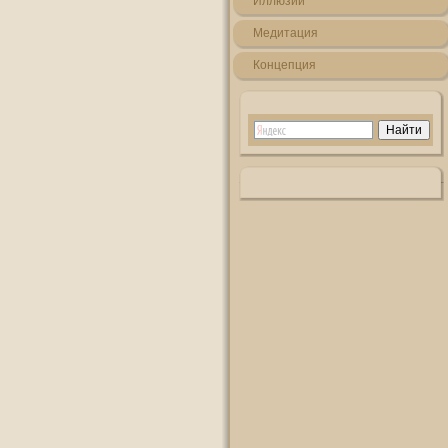
Иллюзии
Медитация
Кοнцепция