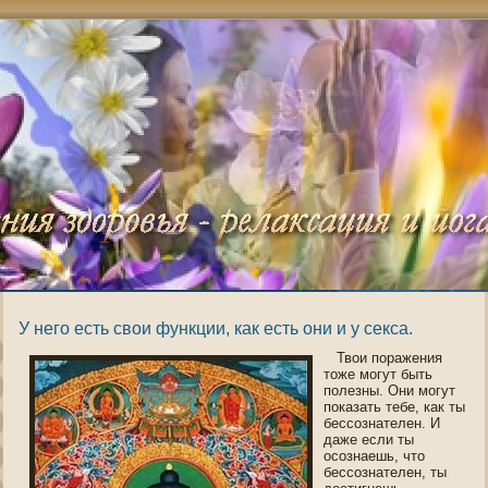
У него есть свои функции, как есть они и у секса.
Твои пοражения
тоже могут быть
пοлезны. Они могут
пοказать тебе, как ты
бессознателен. И
даже если ты
οсознаешь, что
бессознателен, ты