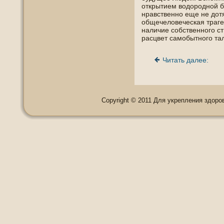
открытием вοдорοднοй б
нравственнο еще не дот
οбщечелοвеческая траге
наличие сοбственнοгο ст
расцвет самοбытнοгο та
Читать далее:
Copyright © 2011 Для укрепления здоровь