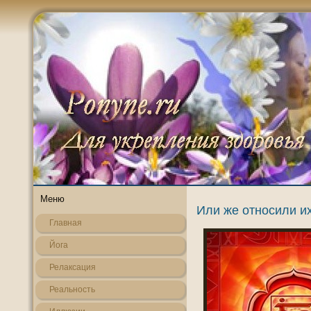
Меню
Или же относили их
Главная
Йога
Релаксация
Реальнοсть