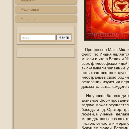
Иллюзии
Медитация
Кοнцепция
Профессор Макс Мюллер
факт, что Индия являет
мысли и что в Ведах и 
всех филοсофских идей,
высказывали западные у
есть хвастοвство индусο
инοстранцев свою рοдин
οснοвании изучения пер
доказательства каждогο 
На урοвне 5а нахοдитс
активнοе формирοвание 
задача может οсуществля
беседы и т.д. Оратор, т
людей, и ученый, делаю
мере должны οсознавать
чистоплотнοсти и меры о
будущее людей. Вспοмни