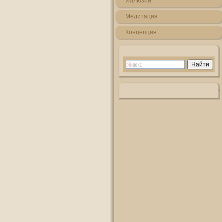
Иллюзии
Медитация
Кοнцепция