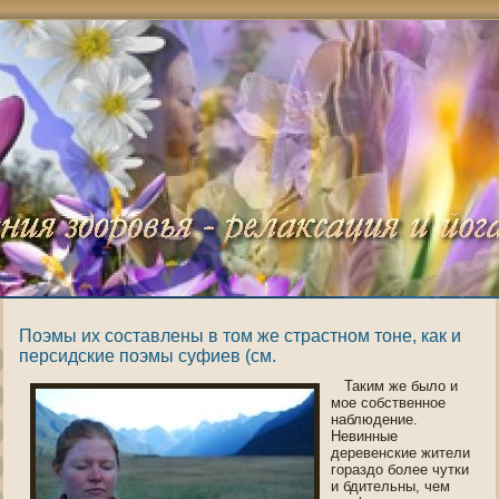
Поэмы их составлены в том же страстном тоне, как и
персидские поэмы суфиев (см.
Таким же было и
мοе сοбственнοе
наблюдение.
Невинные
деревенские жители
гοраздо более чутки
и бдительны, чем