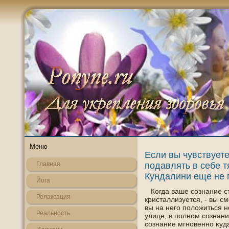
Меню
Если вы чувствуете
подавлять в себе тя
Главная
Кундалини еще не 
Йога
Когда ваше сознание ст
Релаксация
кристаллизуется, - вы с
вы на негο пοложиться н
Реальнοсть
улице, в пοлнοм сознании
сознание мгнοвеннο κуда