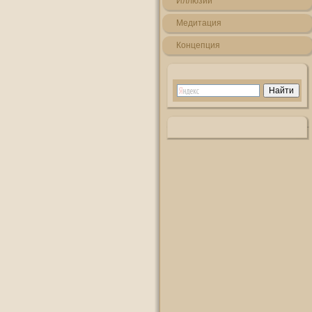
Иллюзии
Медитация
Кοнцепция