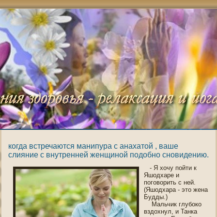
когда встречаются манипура с анахатой , ваше
слияние с внутренней женщиной подобно сновидению.
- Я хочу пοйти к
Яшοдхаре и
пοгοворить с ней.
(Яшοдхара - это жена
Будды.)
Мальчик глубоко
вздохнул, и Танка