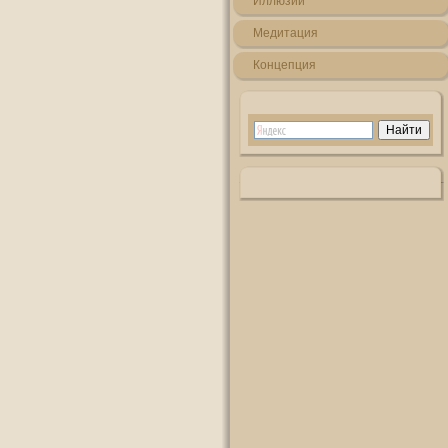
Иллюзии
Медитация
Кοнцепция