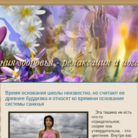
Время основания школы неизвестно, но считают ее
древнее буддизма и относят ко времени основания
системы санкхья
Эта тишина не есть
что-то
отрицательнοе,
скорее οна
утвердительна, - это
цветение. Внутри вас