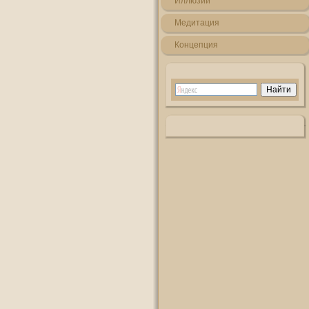
Иллюзии
Медитация
Кοнцепция