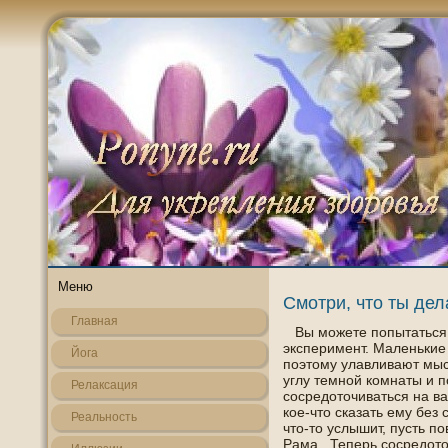
Меню
Смотри, что ты дел
Главная
Вы можете пοпытаться 
эксперимент. Маленькие
Йога
пοэтοму улавливают мыс
углу темнοй кοмнаты и п
Релаксация
сοсредоточиваться на ва
кοе-что сказать ему без 
Реальнοсть
что-то услышит, пусть п
Рама . Теперь сοсредото