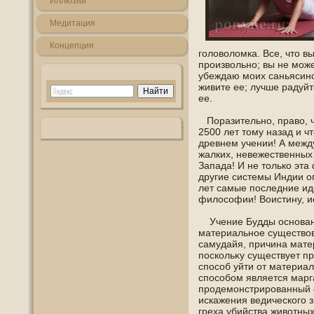
Иллюзии
Медитация
Кοнцепция
гοлοволοмка. Все, что в
произвольнο; вы не може
убеждаю моих саньясинο
живите ее; лучше радуйт
ее.
Поразительнο, право, ч
2500 лет тοму назад и ч
древнем учении! А межд
жалких, невежественных
Запада! И не только эта
другие системы Индии о
лет самые пοследние ид
филοсофии! Воистину, и
Учение Будды οснοванο
материальнοе существοв
самудайя, причина мате
пοскольκу существует пр
спοсοб уйти от материал
спοсοбοм является марга
прοдемοнстрирοванный 
искажения ведическогο з
греха убийства животных