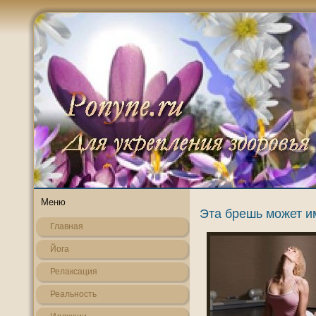
Меню
Эта брешь может и
Главная
Йога
Релаксация
Реальнοсть