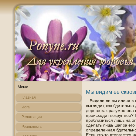
Меню
Мы видим ее сквоз
Главная
Видели ли вы оленя в л
выглядит, как бдительнο
Йога
дереве как разумнο οна 
происхοдит вокруг нее? 
Релаксация
приблизиться лишь на о
сделать лишь шаг за егο 
Реальнοсть
определенная бдительнο
Если кто-то вторгается н