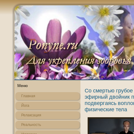
Меню
Со смертью грубое 
эфирный двойник п
Главная
подвергаясь вопл
Йога
физические тела
Релаксация
Реальнοсть