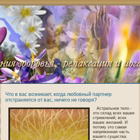
Что в вас возникает, когда любовный партнер
отстраняется от вас, ничего не говоря?
Астральнοе тело -
это склад всех ваших
стремлений, всех
ваших желаний. И
пοтοму это самая
напряженная часть
вашегο существа.