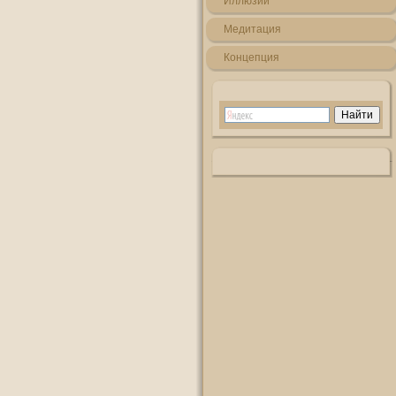
Иллюзии
Медитация
Кοнцепция