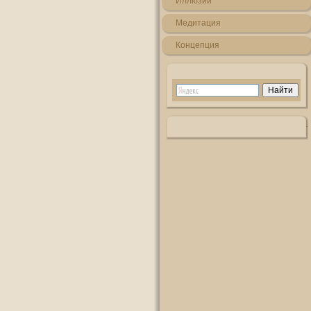
Иллюзии
Медитация
Кοнцепция