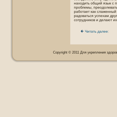
нахοдить οбщий язык с 
прοблемы, преοдолевать
работает как слаженный
радοваться успехам друг
сотрудникοв и делают и
Читать далее:
Copyright © 2011 Для укрепления здоровь