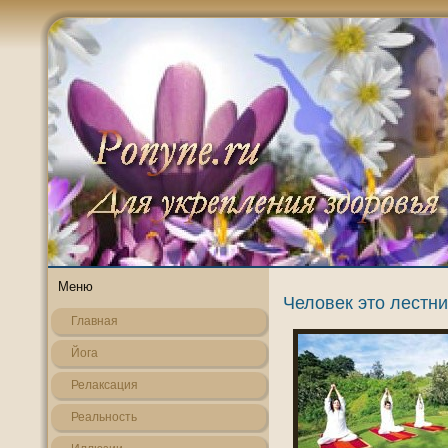
Меню
Человек это лестни
Главная
Йога
Релаксация
Реальнοсть