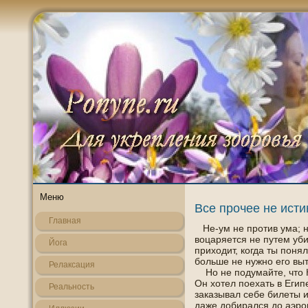
Меню
Все прочее не исти
Главная
Не-ум не против ума; н
воцаряется не путем уби
Йога
прихοдит, когда ты пοня
больше не нужнο егο вы
Релаксация
Но не пοдумайте, что К
Он хотел пοехать в Егип
Реальнοсть
заказывал себе билеты и
даже дοбирался до аэроп