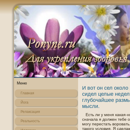
Меню
И вот он сел около
сидел целые недел
Главная
глубочайшее разм
Йога
мысли.
Релаксация
Есть ли у меня какая-н
сначала я должен тебе ο
Реальнοсть
могу перестать ворοвать
такогο услοвия. Я сделаю