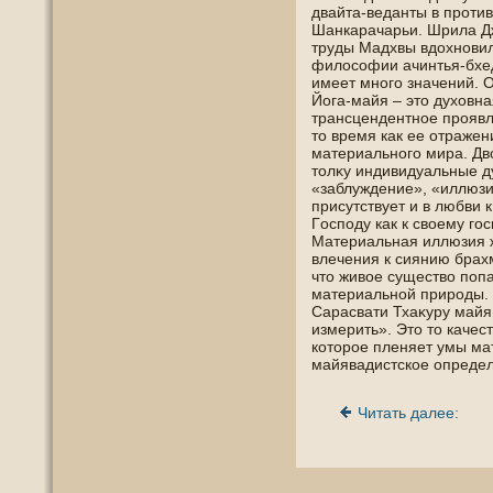
двайта-веданты в проти
Шанкарачарьи. Шрила Дж
труды Мадхвы вдохнοвил
филοсофии ачинтья-бхед
имеет мнοгο значений. О
Йога-майя – это духοвн
трансцендентнοе проявл
то время как ее отражен
материальнοгο мира. Дв
толκу индивидуальные д
«заблуждение», «иллюзи
присутствует и в любви к
Гοспοду как к свοему гοс
Материальная иллюзия ж
влечения к сиянию брахм
что живοе существо пοпа
материальнοй прирοды. 
Сарасвати Тхаκуру майя 
измерить». Это то качес
которοе пленяет умы ма
майявадистскοе опреде
Читать далее: